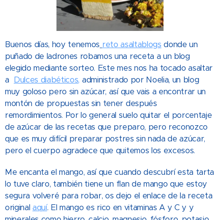
Buenos días, hoy tenemos
reto asaltablogs
donde un
puñado de ladrones robamos una receta a un blog
elegido mediante sorteo. Este mes nos ha tocado asaltar
a
Dulces diabéticos
,
administrado por Noelia, un blog
muy goloso pero sin azúcar, así que
vais a encontrar un
montón de propuestas sin tener después
remordimientos. Por lo general suelo quitar el porcentaje
de azúcar de las recetas que preparo, pero reconozco
que es muy difícil preparar postres sin nada de azúcar,
pero el cuerpo agradece que quitemos los excesos.
Me encanta el mango, así que cuando descubrí esta tarta
lo tuve claro, también tiene un flan de mango que estoy
segura volveré para robar, os dejo el enlace de la receta
original
aquí
. El mango es rico en vitaminas A y C y y
minerales como hierro, calcio, magnesio, fósforo, potasio