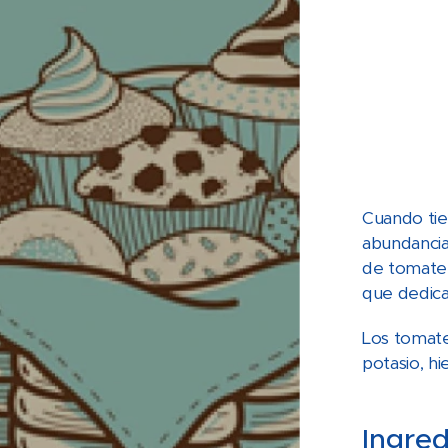
Cuando tie
abundancia
de tomate n
que dedica
Los tomate
potasio, hi
Ingred