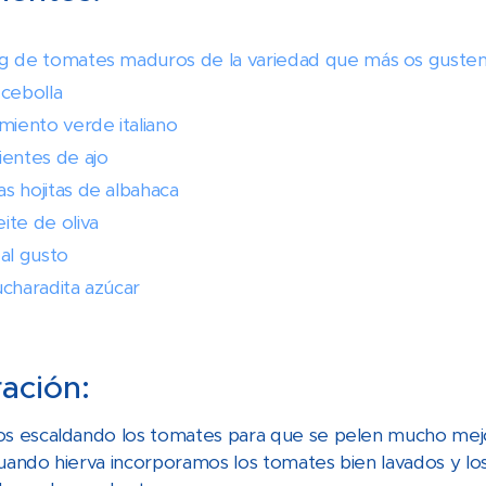
g de tomates maduros de la variedad que más os guste
 cebolla
imiento verde italiano
ientes de ajo
s hojitas de albahaca
ite de oliva
 al gusto
ucharadita azúcar
ación:
escaldando los tomates para que se pelen mucho mejor,
cuando hierva incorporamos los tomates bien lavados y l