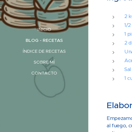
2 k
1/2
INICIO
1 p
BLOG - RECETAS
2 d
ÍNDICE DE RECETAS
Una
Ace
SOBRE MÍ
Sal
CONTACTO
1 c
Elabor
Empezamos 
al fuego, 