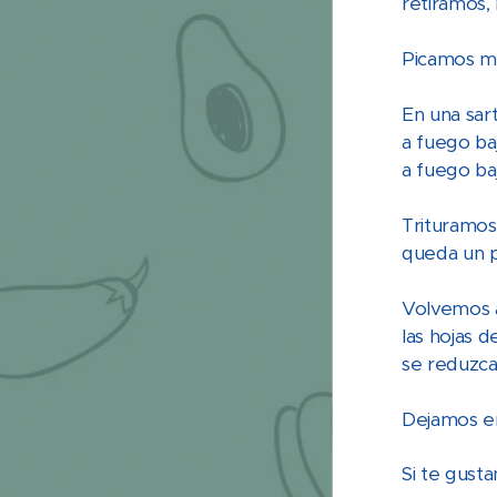
retiramos,
Picamos mu
En una sart
a fuego ba
a fuego ba
Trituramos 
queda un p
Volvemos a
las hojas 
se reduzca
Dejamos en
Si te gust