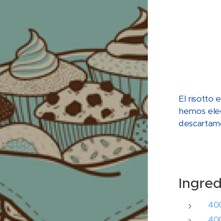
El risotto 
hemos eleg
descartamos
Ingred
400
400