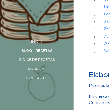
1 l
1 c
2 d
250
75 
INICIO
70 
BLOG - RECETAS
Sal
ÍNDICE DE RECETAS
SOBRE MÍ
Elabor
CONTACTO
Picamos la 
En una caz
Cocinamos 