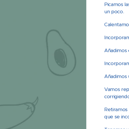
Picamos la
un poco.
Calentamos
Incorporam
Añadimos e
Incorporam
Añadimos 
Vamos repi
corrigiendo
Retiramos 
que se inc