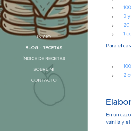
100
2 
20 
1 c
INICIO
Para el ca
BLOG - RECETAS
ÍNDICE DE RECETAS
100
SOBRE MÍ
2 c
CONTACTO
Elabor
En un cazo
vainilla y