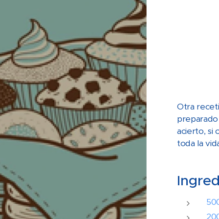
Otra receti
preparado 
acierto, si
toda la vid
Ingred
500
200