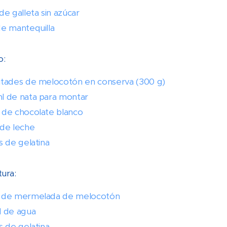
de galleta sin azúcar
de mantequilla
o:
itades de melocotón en conserva (300 g)
l de nata para montar
 de chocolate blanco
 de leche
s de gelatina
tura:
 de mermelada de melocotón
l de agua
s de gelatina