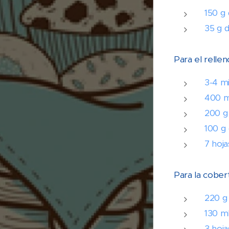
150 g 
35 g 
Para el rellen
3-4 m
400 m
200 g
100 g
7 hoja
Para la cober
220 g
130 m
3 hoja