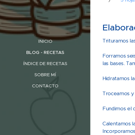
Elabora
Trituramos la
INICIO
BLOG - RECETAS
Forramos seis
las bases. Ta
ÍNDICE DE RECETAS
SOBRE MÍ
Hidratamos la
CONTACTO
Troceamos y 
Fundimos el c
Calentamos la
Incorporamos 