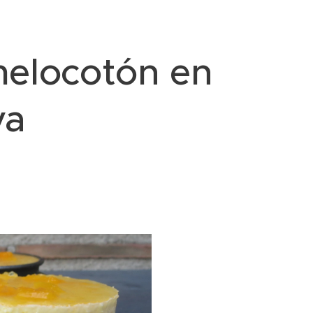
melocotón en
va