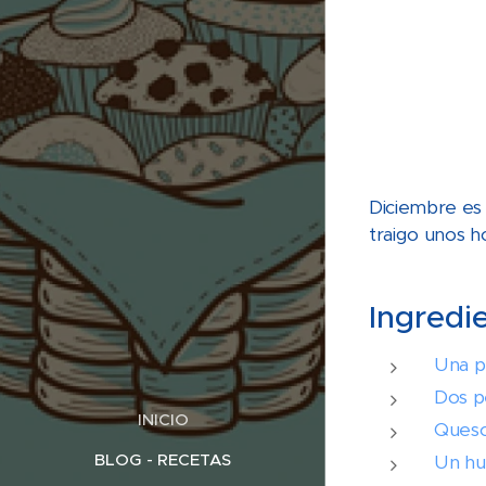
Diciembre es 
traigo unos h
Ingredi
Una p
Dos p
INICIO
Queso
BLOG - RECETAS
Un h